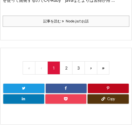
を使って開発するのでCやRuby javaなどよりは習得が用 ...
記事を読む
Node.jsのお話
«
‹
1
2
3
›
»
Copy