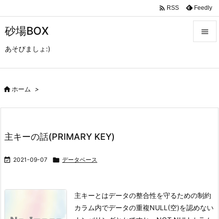

Feedly
RSS
砂場BOX

あそびましょ:)

メニュ

サイド

ホーム
>

前へ

主キーの話(PRIMARY KEY)
次へ


2021-09-07

データベース
検索
主キーとは
データの整合性を守るための制約
カラム内でデータの重複NULL(空)を認めない